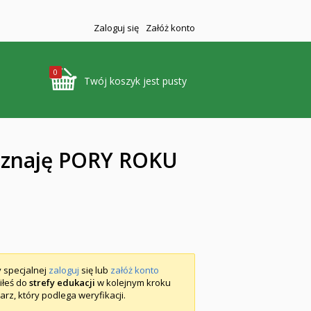
Zaloguj się
Załóż konto
0
Twój koszyk jest pusty
poznaję PORY ROKU
y specjalnej
zaloguj
się lub
załóż konto
piłeś do
strefy edukacji
w kolejnym kroku
arz, który podlega weryfikacji.