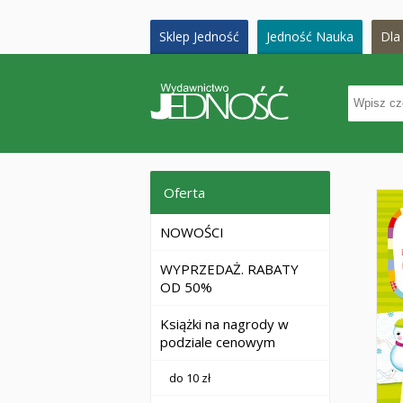
Sklep Jedność
Jedność Nauka
Dla 
Oferta
NOWOŚCI
WYPRZEDAŻ. RABATY
OD 50%
Książki na nagrody w
podziale cenowym
do 10 zł