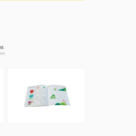
iś
iem