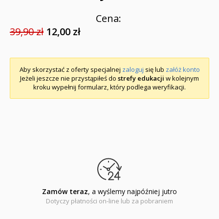
Cena:
39,90 zł
12,00 zł
Aby skorzystać z oferty specjalnej
zaloguj
się lub
załóż konto
Jeżeli jeszcze nie przystąpiłeś do
strefy edukacji
w kolejnym
kroku wypełnij formularz, który podlega weryfikacji.
Zamów teraz
, a wyślemy najpóźniej jutro
Dotyczy płatności on-line lub za pobraniem