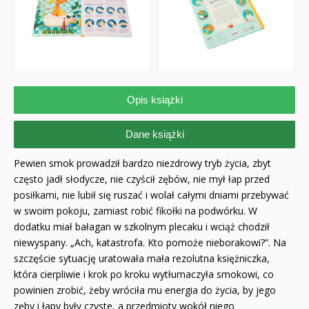
Opis książki
Dane książki
Pewien smok prowadził bardzo niezdrowy tryb życia, zbyt
często jadł słodycze, nie czyścił zębów, nie mył łap przed
posiłkami, nie lubił się ruszać i wolał całymi dniami przebywać
w swoim pokoju, zamiast robić fikołki na podwórku. W
dodatku miał bałagan w szkolnym plecaku i wciąż chodził
niewyspany. „Ach, katastrofa. Kto pomoże nieborakowi?”. Na
szczęście sytuację uratowała mała rezolutna księżniczka,
która cierpliwie i krok po kroku wytłumaczyła smokowi, co
powinien zrobić, żeby wróciła mu energia do życia, by jego
zęby i łapy były czyste, a przedmioty wokół niego