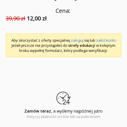
Cena:
39,90 zł
12,00 zł
Aby skorzystać z oferty specjalnej
zaloguj
się lub
załóż konto
Jeżeli jeszcze nie przystąpiłeś do
strefy edukacji
w kolejnym
kroku wypełnij formularz, który podlega weryfikacji.
Zamów teraz
, a wyślemy najpóźniej jutro
Dotyczy płatności on-line lub za pobraniem