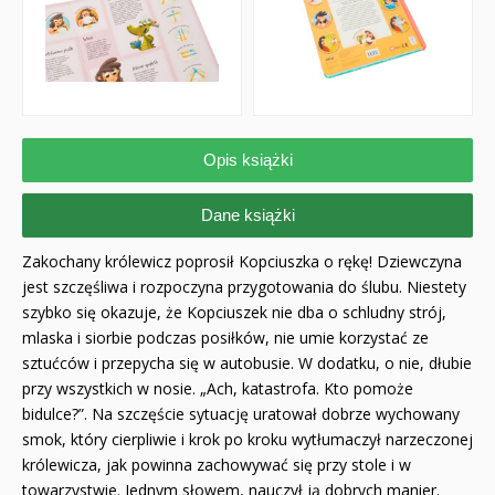
Opis książki
Dane książki
Zakochany królewicz poprosił Kopciuszka o rękę! Dziewczyna
jest szczęśliwa i rozpoczyna przygotowania do ślubu. Niestety
szybko się okazuje, że Kopciuszek nie dba o schludny strój,
mlaska i siorbie podczas posiłków, nie umie korzystać ze
sztućców i przepycha się w autobusie. W dodatku, o nie, dłubie
przy wszystkich w nosie. „Ach, katastrofa. Kto pomoże
bidulce?”. Na szczęście sytuację uratował dobrze wychowany
smok, który cierpliwie i krok po kroku wytłumaczył narzeczonej
królewicza, jak powinna zachowywać się przy stole i w
towarzystwie. Jednym słowem, nauczył ją dobrych manier.