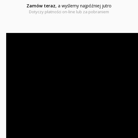
Zamów teraz
, a wyślemy najpóźniej jutro
Dotyczy płatności on-line lub za pobraniem