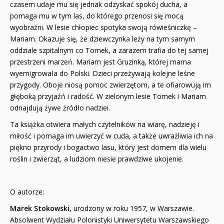
czasem udaje mu się jednak odzyskać spokój ducha, a
pomaga mu w tym las, do którego przenosi się mocą
wyobraźni. W lesie chłopiec spotyka swoją rówieśniczkę –
Mariam. Okazuje się, że dziewczynka leży na tym samym
oddziale szpitalnym co Tomek, a zarazem trafia do tej samej
przestrzeni marzeń. Mariam jest Gruzinką, której mama
wyemigrowała do Polski. Dzieci przeżywają kolejne leśne
przygody. Oboje niosą pomoc zwierzętom, a te ofiarowują im
głęboką przyjaźń i radość. W zielonym lesie Tomek i Mariam
odnajdują żywe źródło nadziei.
Ta książka otwiera małych czytelników na wiarę, nadzieję i
miłość i pomaga im uwierzyć w cuda, a także uwrażliwia ich na
piękno przyrody i bogactwo lasu, który jest domem dla wielu
roślin i zwierząt, a ludziom niesie prawdziwe ukojenie.
O autorze:
Marek Stokowski,
urodzony w roku 1957, w Warszawie.
Absolwent Wydziału Polonistyki Uniwersytetu Warszawskiego