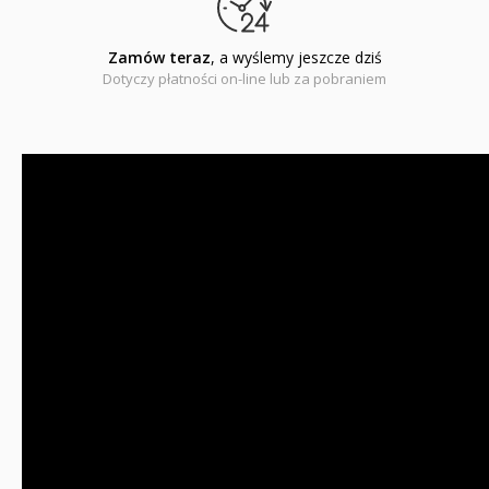
Zamów teraz
, a wyślemy jeszcze dziś
Dotyczy płatności on-line lub za pobraniem