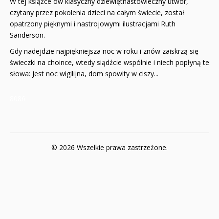
W tej książce ów klasyczny dziewiętnastowieczny utwór,
czytany przez pokolenia dzieci na całym świecie, został
opatrzony pięknymi i nastrojowymi ilustracjami Ruth
Sanderson.
Gdy nadejdzie najpiękniejsza noc w roku i znów zaiskrzą się
świeczki na choince, wtedy siądźcie wspólnie i niech popłyną te
słowa: Jest noc wigilijna, dom spowity w ciszy...
8086
© 2026 Wszelkie prawa zastrzeżone.