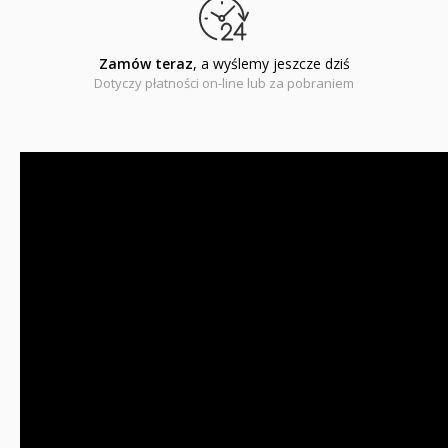
Zamów teraz
, a wyślemy jeszcze dziś
Dotyczy płatności on-line lub za pobraniem