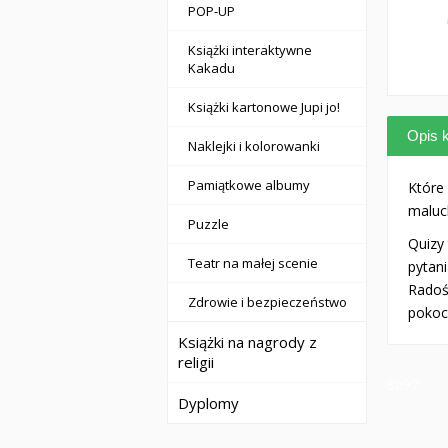
POP-UP
Książki interaktywne
Kakadu
Książki kartonowe Jupi jo!
Opis k
Naklejki i kolorowanki
Pamiątkowe albumy
Które 
maluc
Puzzle
Quizy
Teatr na małej scenie
pytan
Radoś
Zdrowie i bezpieczeństwo
pokoc
Książki na nagrody z
religii
8097
Dyplomy