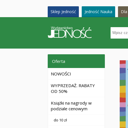
Sklep Jedność
Jedność Nauka
Dla 
Oferta
NOWOŚCI
WYPRZEDAŻ. RABATY
OD 50%
Książki na nagrody w
podziale cenowym
do 10 zł