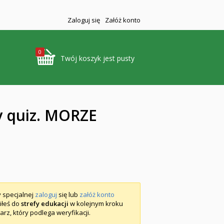
Zaloguj się
Załóż konto
0
Twój koszyk jest pusty
y quiz. MORZE
y specjalnej
zaloguj
się lub
załóż konto
piłeś do
strefy edukacji
w kolejnym kroku
arz, który podlega weryfikacji.