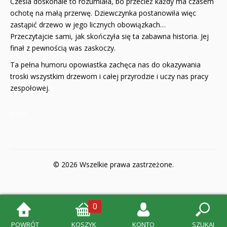
Czesia doskonale to rozumiała, bo przecież każdy ma czasem
ochotę na małą przerwę. Dziewczynka postanowiła więc
zastąpić drzewo w jego licznych obowiązkach…
Przeczytajcie sami, jak skończyła się ta zabawna historia. Jej
finał z pewnością was zaskoczy.
Ta pełna humoru opowiastka zachęca nas do okazywania
troski wszystkim drzewom i całej przyrodzie i uczy nas pracy
zespołowej.
8349
© 2026 Wszelkie prawa zastrzeżone.
0
POWRÓT
KOSZYK
KONTO
SZUKAJ