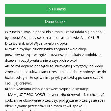
Opis książki
Dane książki
W zupełnie zwykłe popołudnie mała Czesia udała się do parku,
by pobawić się przy swoim ulubionym drzewie. Ale cóż to?!
Drzewo zniknęło! Wyparowało i kropka!
Niewiele myśląc, dziewczynka zorganizowała akcję
poszukiwawczą – wszędzie rozwieszała plakaty z podobizną
drzewa i rozpytywała o nie wszystkich wokół.
Ale to był dopiero początek tej niezwykłej przygody, bo kiedy
zmęczona poszukiwaniami Czesia miała ochotę położyć się do
łóżka, odkryła, że śpi w nim, przykryte kołdrą po same czubki
liści… jej drzewo.
Krótka wymiana zdań z drzewem wyjaśniła sytuację.
– MAM JUŻ TEGO DOŚĆ! – stwierdziło drzewo! – Nie chcę być
codziennie obsikiwane przez psy, podgryzane przez gąsienice i
obskubywane przez ptaki! Nie mam chwili spokoju!