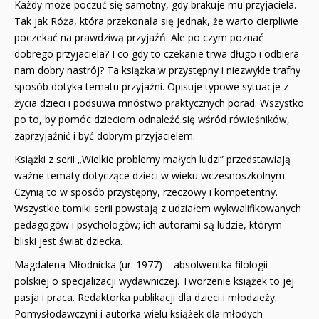
Każdy może poczuć się samotny, gdy brakuje mu przyjaciela.
Tak jak Róża, która przekonała się jednak, że warto cierpliwie
poczekać na prawdziwą przyjaźń. Ale po czym poznać
dobrego przyjaciela? I co gdy to czekanie trwa długo i odbiera
nam dobry nastrój? Ta książka w przystępny i niezwykle trafny
sposób dotyka tematu przyjaźni. Opisuje typowe sytuacje z
życia dzieci i podsuwa mnóstwo praktycznych porad. Wszystko
po to, by pomóc dzieciom odnaleźć się wśród rówieśników,
zaprzyjaźnić i być dobrym przyjacielem.
Książki z serii „Wielkie problemy małych ludzi” przedstawiają
ważne tematy dotyczące dzieci w wieku wczesnoszkolnym.
Czynią to w sposób przystępny, rzeczowy i kompetentny.
Wszystkie tomiki serii powstają z udziałem wykwalifikowanych
pedagogów i psychologów; ich autorami są ludzie, którym
bliski jest świat dziecka.
Magdalena Młodnicka (ur. 1977) – absolwentka filologii
polskiej o specjalizacji wydawniczej. Tworzenie książek to jej
pasja i praca. Redaktorka publikacji dla dzieci i młodzieży.
Pomysłodawczyni i autorka wielu książek dla młodych