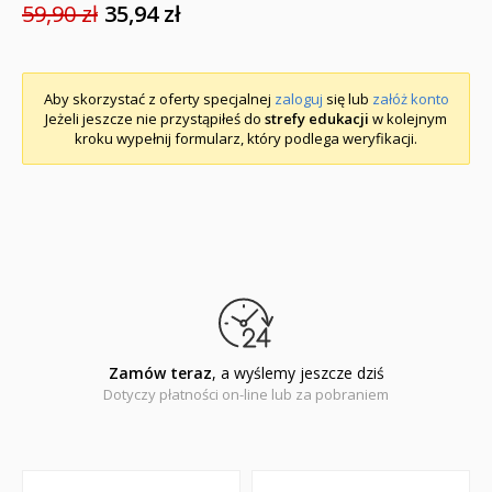
59,90 zł
35,94 zł
Aby skorzystać z oferty specjalnej
zaloguj
się lub
załóż konto
Jeżeli jeszcze nie przystąpiłeś do
strefy edukacji
w kolejnym
kroku wypełnij formularz, który podlega weryfikacji.
Zamów teraz
, a wyślemy jeszcze dziś
Dotyczy płatności on-line lub za pobraniem