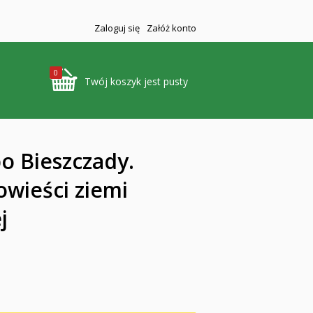
Zaloguj się
Załóż konto
0
Twój koszyk jest pusty
o Bieszczady.
owieści ziemi
j