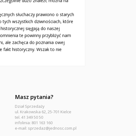
szczególnie dużo znaleźć można na
cznych słuchaczy prawiono o starych
 tych wszystkich dziwnościach, które
historycznej sięgają do naszej
pomnienia te powinny przybliżyć nam
mi, ale zachęca do poznania owej
 fakt historyczny. Wszak to nie
Masz pytania?
Dział Sprzedaży
ul. Krakowska 62, 25-701 Kielce
tel. 41 349 50 50
infolinia: 801 163 160
e-mail:
sprzedaz@jednosc.com.pl