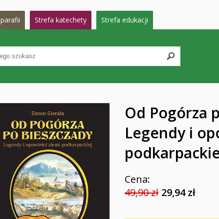
parafii
Strefa katechety
Strefa edukacji
Od Pogórza p
Legendy i op
podkarpackie
Cena:
49,90 zł
29,94 zł