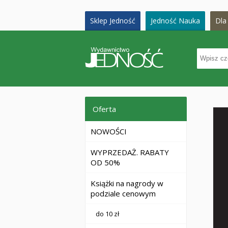
Sklep Jedność
Jedność Nauka
Dla 
Oferta
NOWOŚCI
WYPRZEDAŻ. RABATY
OD 50%
Książki na nagrody w
podziale cenowym
do 10 zł