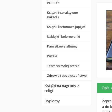
POP-UP
Książki interaktywne
Kakadu
Książki kartonowe Jupi jo!
Naklejki i kolorowanki
Pamiątkowe albumy
Puzzle
Teatr na małej scenie
Zdrowie i bezpieczeństwo
Książki na nagrody z
Opis k
religii
Dyplomy
Zapra
a do k