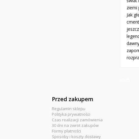
świat
ziemi 
Jak g
cment
jeszcz
legen
dawny
zapomn
rozpr
8625
Przed zakupem
Regulamin sklepu
Polityka prywatności
Czas realizacji zamówienia
30 dni na zwrot zakupów
Formy płatności
Sposoby i koszty dostawy