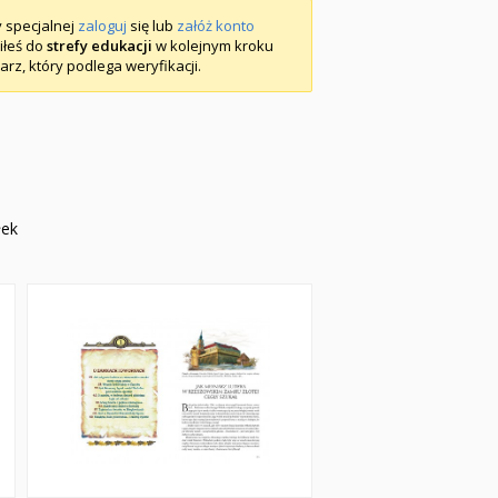
y specjalnej
zaloguj
się lub
załóż konto
piłeś do
strefy edukacji
w kolejnym kroku
arz, który podlega weryfikacji.
łek