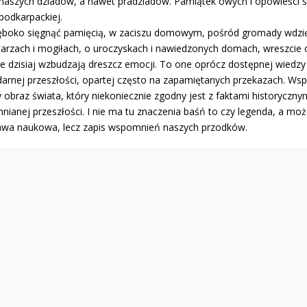
 naszych dziadów, a nawet pradziadów. Pamiątek owych i opowieści 
podkarpackiej.
łęboko sięgnąć pamięcią, w zaciszu domowym, pośród gromady wdzię
arzach i mogiłach, o uroczyskach i nawiedzonych domach, wreszcie o
e dzisiaj wzbudzają dreszcz emocji. To one oprócz dostępnej wiedzy 
darnej przeszłości, opartej często na zapamiętanych przekazach. Ws
 obraz świata, który niekoniecznie zgodny jest z faktami historyczny
ianej przeszłości. I nie ma tu znaczenia baśń to czy legenda, a może
awa naukowa, lecz zapis wspomnień naszych przodków.