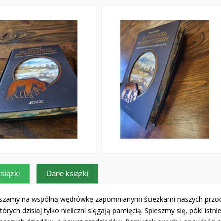
siążki
Dane książki
szamy na wspólną wędrówkę zapomnianymi ścieżkami naszych przodków
tórych dzisiaj tylko nieliczni sięgają pamięcią. Spieszmy się, póki is