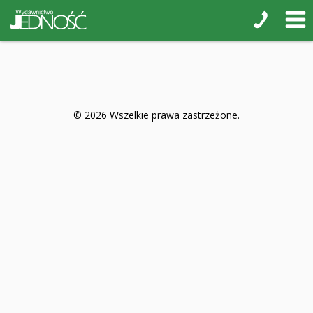
POP-UP
Książki interaktywne Kakadu
Książki kartonowe Jupi jo!
Naklejki i kolorowanki
© 2026 Wszelkie prawa zastrzeżone.
Pamiątkowe albumy
Puzzle
Teatr na małej scenie
Zdrowie i bezpieczeństwo
Książki na nagrody z religii
Dyplomy