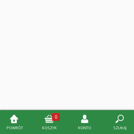
0
POWRÓT
KOSZYK
KONTO
SZUKAJ