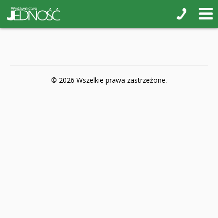
POP-UP
Książki interaktywne Kakadu
Książki kartonowe Jupi jo!
Naklejki i kolorowanki
© 2026 Wszelkie prawa zastrzeżone.
Pamiątkowe albumy
Puzzle
Teatr na małej scenie
Zdrowie i bezpieczeństwo
Książki na nagrody z religii
Dyplomy