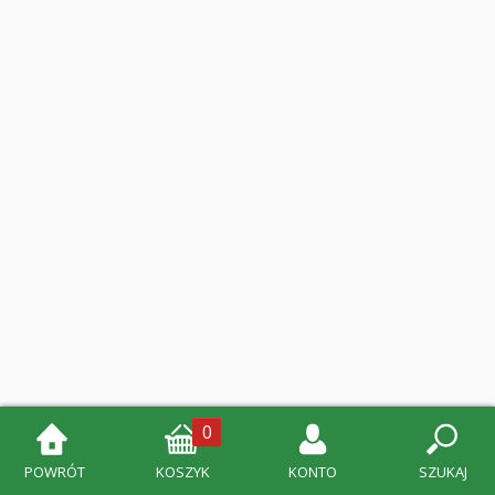
0
POWRÓT
KOSZYK
KONTO
SZUKAJ