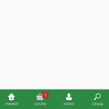
0
POWRÓT
KOSZYK
KONTO
SZUKAJ