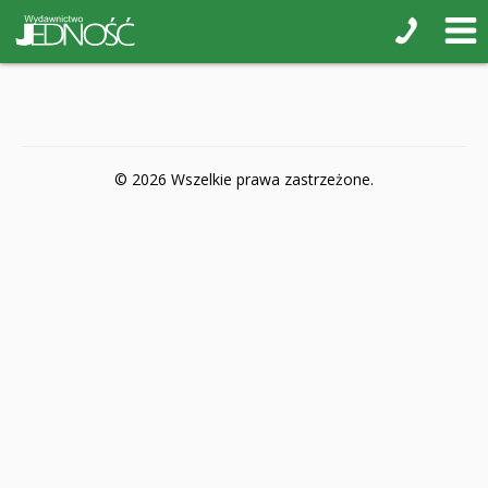
POP-UP
Książki interaktywne Kakadu
Książki kartonowe Jupi jo!
Naklejki i kolorowanki
© 2026 Wszelkie prawa zastrzeżone.
Pamiątkowe albumy
Puzzle
Teatr na małej scenie
Zdrowie i bezpieczeństwo
Książki na nagrody z religii
Dyplomy