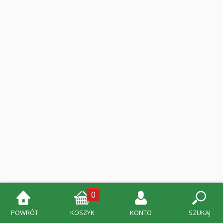
0
POWRÓT
KOSZYK
KONTO
SZUKAJ