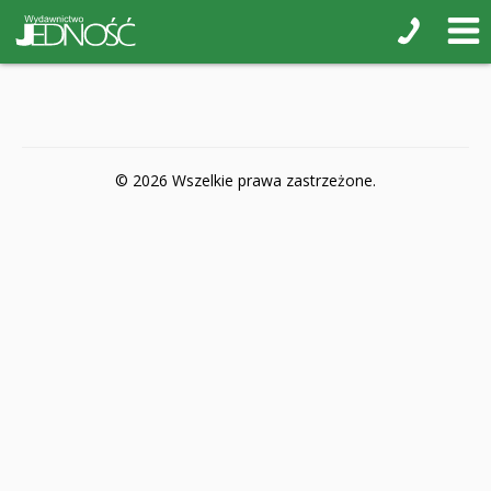
POP-UP
Książki interaktywne Kakadu
Książki kartonowe Jupi jo!
Naklejki i kolorowanki
© 2026 Wszelkie prawa zastrzeżone.
Pamiątkowe albumy
Puzzle
Teatr na małej scenie
Zdrowie i bezpieczeństwo
Książki na nagrody z religii
Dyplomy