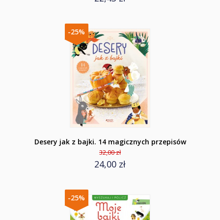
-25%
Desery jak z bajki. 14 magicznych przepisów
32,00 zł
24,00 zł
-25%