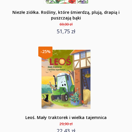
Niezłe ziółka. Rośliny, które śmierdzą, plują, drapią i
puszczają bąki
69,00 zł
51,75 zł
-25%
Leoś. Mały traktorek i wielka tajemnica
29,90 zł
22,43 zł