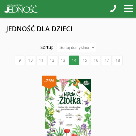
JEDNOŚĆ DLA DZIECI
Sortuj:
9
10
11
12
13
14
15
16
17
18
-25%