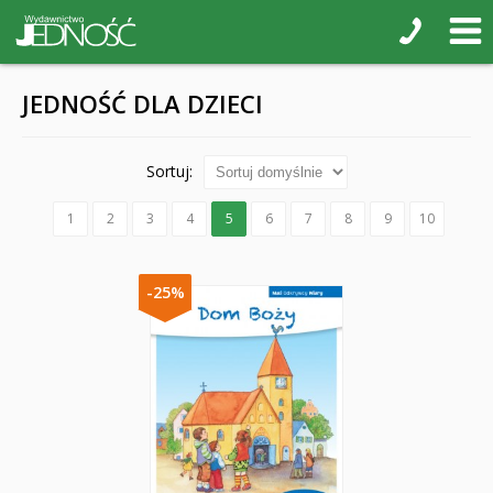
JEDNOŚĆ DLA DZIECI
Sortuj:
1
2
3
4
5
6
7
8
9
10
-25%