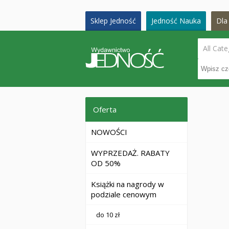
Sklep Jedność
Jedność Nauka
Dla 
All Cate
Oferta
NOWOŚCI
WYPRZEDAŻ. RABATY
OD 50%
Książki na nagrody w
podziale cenowym
do 10 zł