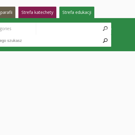
parafii
Strefa katechety
Strefa edukacji
gories
Search