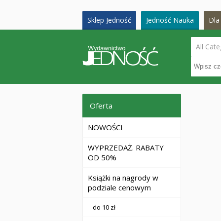
Sklep Jedność
Jedność Nauka
Dla 
All Cate
Oferta
NOWOŚCI
WYPRZEDAŻ. RABATY
OD 50%
Książki na nagrody w
podziale cenowym
do 10 zł