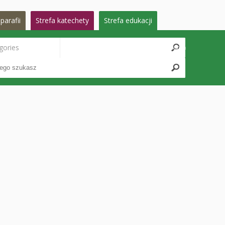
parafii
Strefa katechety
Strefa edukacji
gories
Search