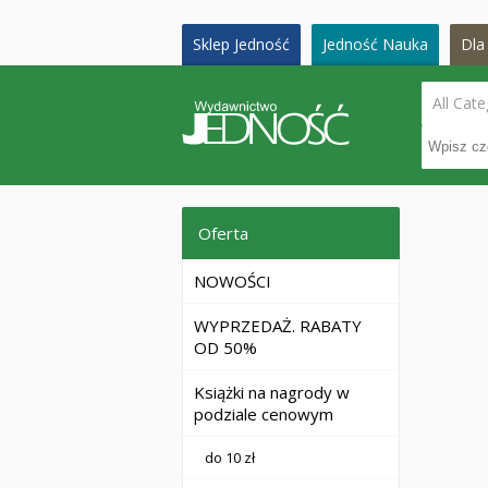
Sklep Jedność
Jedność Nauka
Dla 
All Cate
Oferta
NOWOŚCI
WYPRZEDAŻ. RABATY
OD 50%
Książki na nagrody w
podziale cenowym
do 10 zł