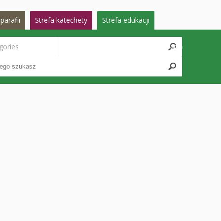
parafii
Strefa katechety
Strefa edukacji
gories
Search