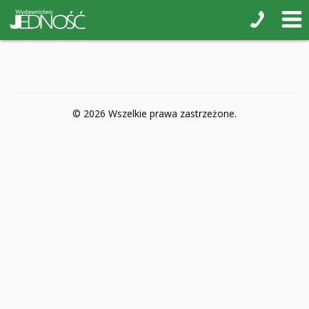
POP-UP
Książki interaktywne Kakadu
Książki kartonowe Jupi jo!
Naklejki i kolorowanki
© 2026 Wszelkie prawa zastrzeżone.
Pamiątkowe albumy
Puzzle
Teatr na małej scenie
Zdrowie i bezpieczeństwo
Książki na nagrody z religii
Dyplomy