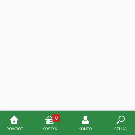
0
POWRÓT
KOSZYK
KONTO
SZUKAJ