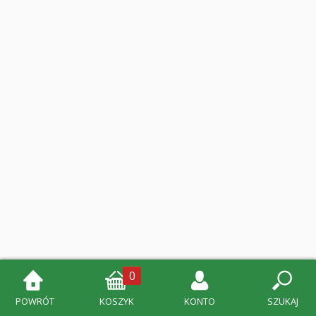
0
POWRÓT
KOSZYK
KONTO
SZUKAJ