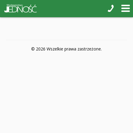
POP-UP
Książki interaktywne Kakadu
Książki kartonowe Jupi jo!
Naklejki i kolorowanki
© 2026 Wszelkie prawa zastrzeżone.
Pamiątkowe albumy
Puzzle
Teatr na małej scenie
Zdrowie i bezpieczeństwo
Książki na nagrody z religii
Dyplomy