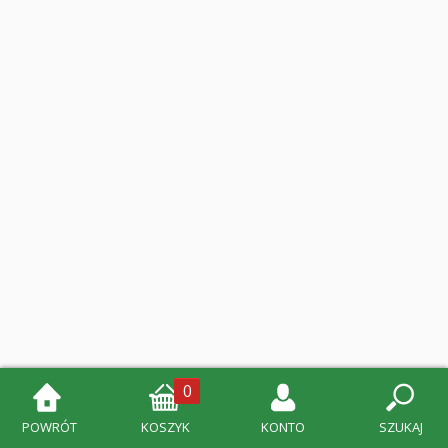
0
POWRÓT
KOSZYK
KONTO
SZUKAJ