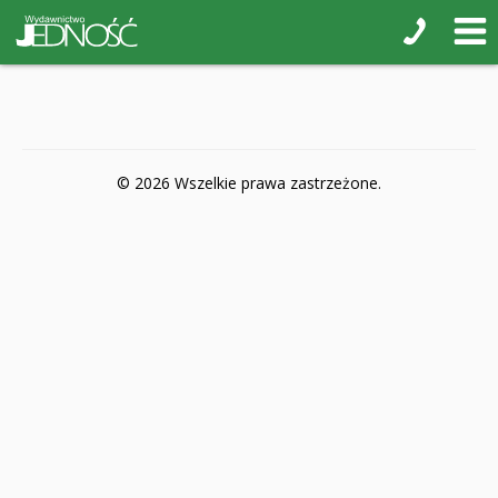
POP-UP
Książki interaktywne Kakadu
Książki kartonowe Jupi jo!
Naklejki i kolorowanki
© 2026 Wszelkie prawa zastrzeżone.
Pamiątkowe albumy
Puzzle
Teatr na małej scenie
Zdrowie i bezpieczeństwo
Książki na nagrody z religii
Dyplomy