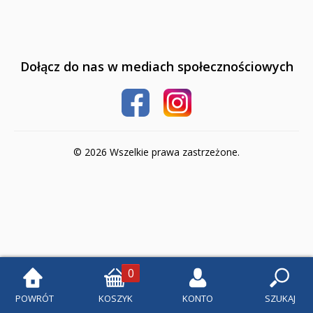
Klasa 1
Klasa 2
Dołącz do nas w mediach społecznościowych
Klasa 3
Klasa 4
Szkoła podstawowa 5-8
© 2026 Wszelkie prawa zastrzeżone.
Klasa 5
Klasa 6
Klasa 7
Klasa 8
0
Liceum i Technikum
POWRÓT
KOSZYK
KONTO
SZUKAJ
Klasa 1 liceum i technikum