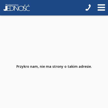
Poradniki o zdrowiu
Poradniki kulinarne
Hobby
Podręczniki
Pomoce dla uczniów z niepełnosprawnością
Przedszkole
Przykro nam, nie ma strony o takim adresie.
3-latki
4-latki
5-latki
6-latki
Szkoła podstawowa 1-4