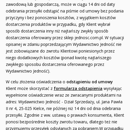
zawodową lub gospodarczą, może w ciągu 14 dni od daty
odebrania przesyłki odstąpić na piśmie od umowy bez podania
przyczyny i bez ponoszenia kosztów, z wyjątkiem kosztów
dostarczenia produktów w przypadku, gdy Klient wybrał
sposób dostarczenia inny niż najtańszy zwykły sposób
dostarczenia oferowany przez sklep jednosc.com.pl. W sytuacji
opisanej w zdaniu poprzedzającym Wydawnictwo Jedność nie
jest zobowiązane do zwrotu Klientowi poniesionych przez
niego dodatkowych kosztów (ponad kwotę najtańszego
zwykłego sposobu dostarczenia oferowanego przez
Wydawnictwo Jedność).
W celu złożenia oświadczenia o
odstąpieniu od umowy
Klient może skorzystać z
formularza odstąpienia
wysyłając
wypełnione oświadczenie wraz ze zwracanymi produktami na
adres: Wydawnictwo Jedność - Dział Sprzedaży, ul. Jana Pawła
II nr 4, 25-025 Kielce, nie później niż 14 dni od dnia odebrania
przesyłki. Zgodnie z ww. ustawą o prawach konsumenta, Klient
ponosi bezpośrednie koszty zwrotu towaru, dlatego też nie
przyjmujemy przesyłek odsyłanych za pobraniem.W przypadku