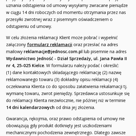
uznania odstąpienia od umowy wysyłamy zwracane pieniądze
w ciągu 14 dni roboczych od momentu otrzymania przez nas
przesyłki zwrotnej wraz z pisemnym oświadczeniem o
odstąpieniu od umowy.
W celu złożenia reklamacji Klient może pobrać i wypełnić
załączony
formularz
reklamacji
oraz przesłać na adres
mailowy
reklamacje
@jednosc.com.pl
lub pisemnie na adres
Wydawnictwo Jedność - Dział Sprzedaży, ul. Jana Pawła II
nr 4, 25-025 Kielce
. W formularzu należy podać i określić:
(1) dane kontaktowych składającego reklamację (2) nazwę
reklamowanego towaru (3) dokładny opisu reklamacji (4)
oczekiwania Klienta co do sposobu załatwienia rekalamacji tj.
wymianę towaru, zwrot pieniędzy. Sprzedawca ustosunkuje się
do reklamacji Klienta niezwłocznie, nie później niż w terminie
14 dni kalendarzowych
od dnia jej złożenia.
Gwarancja, rękojmia, oraz prawo odstąpienia od umowy nie
obowiązują gdy produkt dotknięty jest uszkodzeniami
mechanicznymi pochodzenia zewnętrznego. Dlatego zawsze