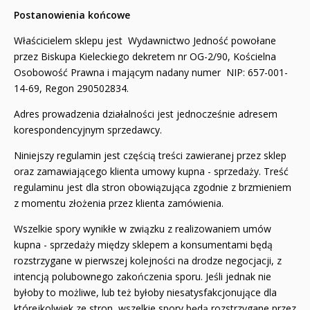
Postanowienia końcowe
Właścicielem sklepu jest Wydawnictwo Jedność powołane
przez Biskupa Kieleckiego dekretem nr OG-2/90, Kościelna
Osobowość Prawna i mającym nadany numer NIP: 657-001-
14-69, Regon 290502834.
Adres prowadzenia działalności jest jednocześnie adresem
korespondencyjnym sprzedawcy.
Niniejszy regulamin jest częścią treści zawieranej przez sklep
oraz zamawiającego klienta umowy kupna - sprzedaży. Treść
regulaminu jest dla stron obowiązująca zgodnie z brzmieniem
z momentu złożenia przez klienta zamówienia.
Wszelkie spory wynikłe w związku z realizowaniem umów
kupna - sprzedaży między sklepem a konsumentami będą
rozstrzygane w pierwszej kolejności na drodze negocjacji, z
intencją polubownego zakończenia sporu. Jeśli jednak nie
byłoby to możliwe, lub też byłoby niesatysfakcjonujące dla
którejkolwiek ze stron, wszelkie spory będą rozstrzygane przez