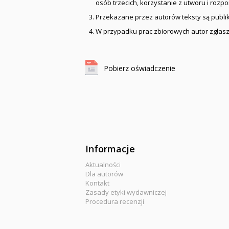
osób trzecich, korzystanie z utworu i roz
Przekazane przez autorów teksty są publ
W przypadku prac zbiorowych autor zgłasz
Pobierz oświadczenie
Informacje
Aktualności
Dla autorów
Kontakt
Zasady etyki wydawniczej
Procedura recenzji