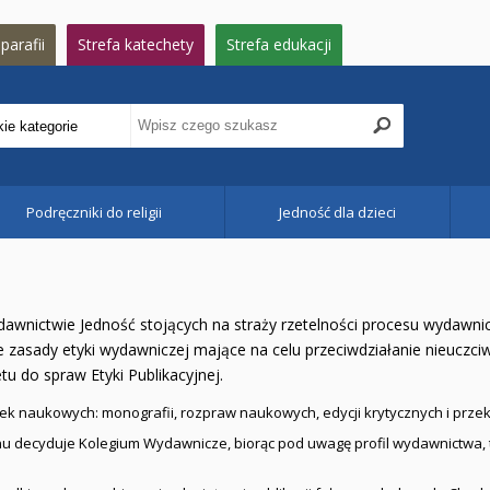
parafii
Strefa katechety
Strefa edukacji
Podręczniki do religii
Jedność dla dzieci
awnictwie Jedność stojących na straży rzetelności procesu wydawnic
e zasady etyki wydawniczej mające na celu przeciwdziałanie nieuczc
u do spraw Etyki Publikacyjnej.
żek naukowych: monografii, rozpraw naukowych, edycji krytycznych i prze
nu decyduje Kolegium Wydawnicze, biorąc pod uwagę profil wydawnictwa, t