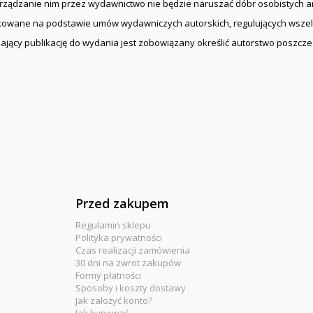
porządzanie nim przez wydawnictwo nie będzie naruszać dóbr osobistych an
ikowane na podstawie umów wydawniczych autorskich, regulujących wszel
ający publikację do wydania jest zobowiązany określić autorstwo poszcze
Przed zakupem
Regulamin sklepu
Polityka prywatności
Czas realizacji zamówienia
30 dni na zwrot zakupów
Formy płatności
Sposoby i koszty dostawy
Jak założyć konto?