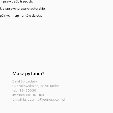
i praw osób trzecich.
kie sprawy prawno-autorskie.
gólnych fragmentów dzieła.
Masz pytania?
Dział Sprzedaży
ul. Krakowska 62, 25-701 Kielce
tel. 41 349 50 50
infolinia: 801 163 160
e-mail:
ksiegarnia@jednosc.com.pl