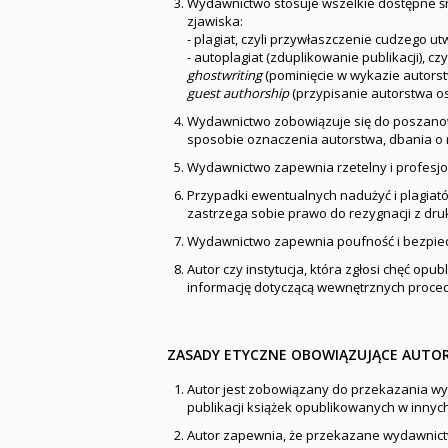
Wydawnictwo stosuje wszelkie dostępne śro
zjawiska:
- plagiat, czyli przywłaszczenie cudzego ut
- autoplagiat (zduplikowanie publikacji), c
ghostwriting
(pominięcie w wykazie autorstw
guest authorship
(przypisanie autorstwa os
Wydawnictwo zobowiązuje się do poszanow
sposobie oznaczenia autorstwa, dbania o 
Wydawnictwo zapewnia rzetelny i profesjo
Przypadki ewentualnych nadużyć i plagiató
zastrzega sobie prawo do rezygnacji z druk
Wydawnictwo zapewnia poufność i bezpie
Autor czy instytucja, która zgłosi chęć o
informację dotyczącą wewnętrznych proced
ZASADY ETYCZNE OBOWIĄZUJĄCE AUT
Autor jest zobowiązany do przekazania wyda
publikacji książek opublikowanych w innyc
Autor zapewnia, że przekazane wydawnictw