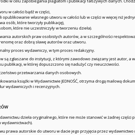
dki w celu zapobiegania plagiatom i publikacji fałszywych danych. Chodz
woru w całości bądź w części,
zyli opublikowanie własnego utworu w całości lub w części w więcej niż jed
a osób, które tworzyły publikację),
obom, które nie uczestniczyły w tworzeniu dzieła).
ania autorskich praw osobistych autorów, a w szczególności respektow
renomę oraz dobrą sławę autorów oraz utworu.
nalny proces wydawniczy, w tym proces redakcyjny.
w są zgłaszane do instytucji, z którymi zawodowo związany jest autor, a
u publikacji, w której dopuszczono się nadużyć czy nieuczciwości.
czeństwo przetwarzania danych osobowych.
publikowania książki w Wydawnictwie JEDNOŚĆ, otrzyma drogą mailową dok
ur wydawniczych i recenzyjnych.
ORÓW
wnictwu dzieła oryginalnego, które nie może stanowić w żadnej części pla
h wydawnictwach).
u prawa autorskie do utworu w dacie jego przyjęcia przez wydawnictwo 