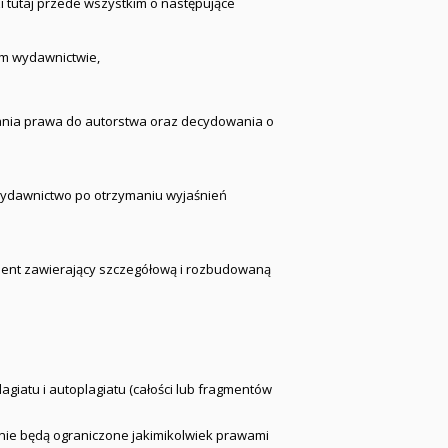
i tutaj przede wszystkim o następujące
nym wydawnictwie,
ania prawa do autorstwa oraz decydowania o
 wydawnictwo po otrzymaniu wyjaśnień
ument zawierający szczegółową i rozbudowaną
giatu i autoplagiatu (całości lub fragmentów
nie będą ograniczone jakimikolwiek prawami