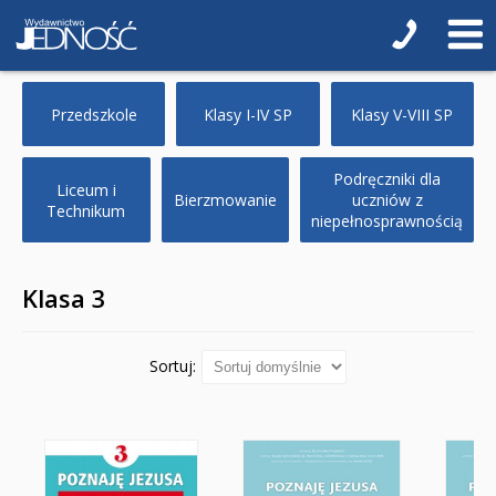
6-latki
Szkoła podstawowa 1-4
Klasa 1
Przedszkole
Klasy I-IV SP
Klasy V-VIII SP
Klasa 2
Podręczniki dla
Liceum i
Klasa 3
Bierzmowanie
uczniów z
Technikum
niepełnosprawnością
Klasa 4
Szkoła podstawowa 5-8
Klasa 3
Klasa 5
Sortuj:
Klasa 6
Klasa 7
Klasa 8