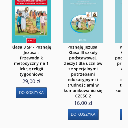
Liceum i Technikum
Klasa 1 liceum i technikum
Klasa 2 liceum i technikum
Klasa 3 liceum
Klasa 3 SP - Poznaję
Poznaję Jezusa.
Pozn
Klasa 3/4 technikum
Jezusa -
Klasa III szkoły
Klas
Przewodnik
podstawowej.
podst
Klasa 4 liceum 5 technikum
metodyczny na 1
Zeszyt dla uczniów
pracy
lekcję religii
ze specjalnymi
ze 
Szkoła Branżowa I st.
tygodniowo
potrzebami
p
edukacyjnymi i
edu
29,00 zł
Klasa 1
trudnościami w
tru
komunikowaniu się
komun
Klasa 2
CZĘŚĆ 2
16,00 zł
Klasa 3
Szkoła Branżowa II st.