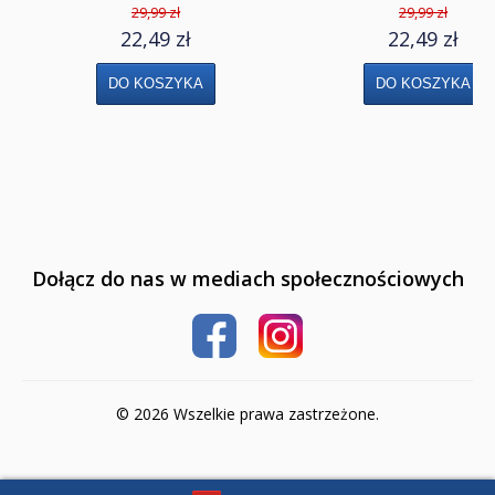
Klasa 2
29,99 zł
29,99 zł
22,49 zł
22,49 zł
Klasa 3
Klasa 4
Szkoła podstawowa 5-8
Klasa 5
Klasa 6
Dołącz do nas w mediach społecznościowych
Klasa 7
Klasa 8
Liceum i Technikum
© 2026 Wszelkie prawa zastrzeżone.
Klasa 1 liceum i technikum
Klasa 2 liceum i technikum