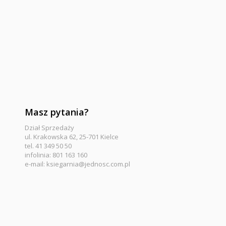
Masz pytania?
Dział Sprzedaży
ul. Krakowska 62, 25-701 Kielce
tel. 41 349 50 50
infolinia: 801 163 160
e-mail:
ksiegarnia@jednosc.com.pl