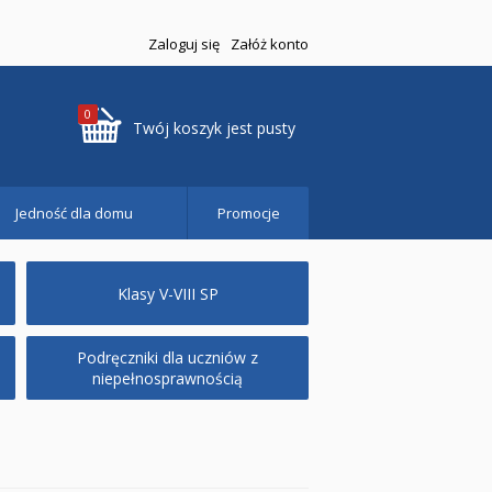
Zaloguj się
Załóż konto
0
Twój koszyk jest pusty
Jedność dla domu
Promocje
Klasy V-VIII SP
Podręczniki dla uczniów z
niepełnosprawnością