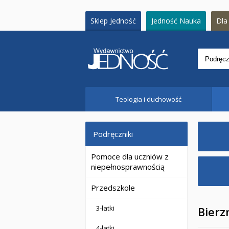
Sklep Jedność
Jedność Nauka
Dla 
Teologia i duchowość
Podręczniki
Pomoce dla uczniów z
niepełnosprawnością
Przedszkole
3-latki
Bier
4-latki