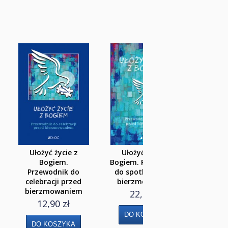
Ułożyć
Bogiem.
PIOS
spot
gru
cele
p
bierz
Pły
19,
Ułożyć życie z
Ułożyć życie z
Bogiem.
Bogiem. Przewodnik
Przewodnik do
do spotkań przed
celebracji przed
bierzmowaniem
bierzmowaniem
22,90 zł
12,90 zł