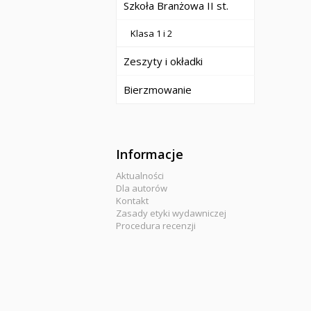
Szkoła Branżowa II st.
Klasa 1 i 2
Zeszyty i okładki
Bierzmowanie
Informacje
Aktualności
Dla autorów
Kontakt
Zasady etyki wydawniczej
Procedura recenzji