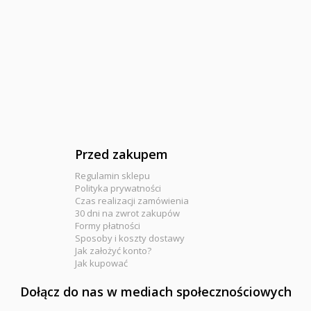
Przed zakupem
Regulamin sklepu
Polityka prywatności
Czas realizacji zamówienia
30 dni na zwrot zakupów
Formy płatności
Sposoby i koszty dostawy
Jak założyć konto?
Jak kupować
Dołącz do nas w mediach społecznościowych