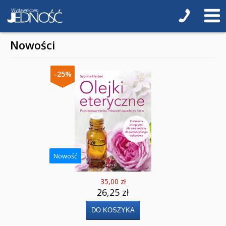
Baśnie, bajki
Cecylka Knedelek
Nowości
Dyplomy dla dzieci
-25%
Encyklopedie, leksykony
Edukacja przyrodnicza - Życie bez granic
Emocje i wartości
Kreatywne zabawy
Nowość
Książki religijne dla dzieci
35,00 zł
Komiksy
26,25 zł
Pomoce dydaktyczne