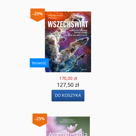
Naklejki
Puzzle
-25%
Promocje
QUIZY I ŁAMIGŁÓWKI NA WAKACJE -35%
PROMOCJA ZESTAWY STARTOWE KAKADU
Nowość
WYPRZEDAŻ
170,00 zł
RELIGIJNE
127,50 zł
PORADNIKI
DLA DZIECI
-25%