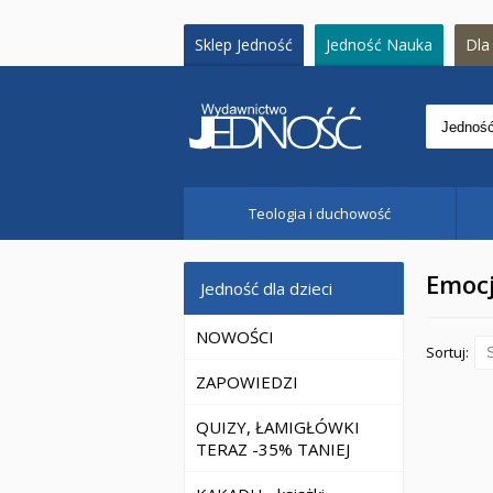
Sklep Jedność
Jedność Nauka
Dla 
Teologia i duchowość
Emocj
Jedność dla dzieci
NOWOŚCI
Sortuj:
ZAPOWIEDZI
QUIZY, ŁAMIGŁÓWKI
TERAZ -35% TANIEJ