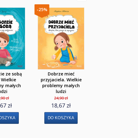
-25%
-25%
ie ze sobą
Dobrze mieć
Czy są plasterki 
: Wielkie
przyjaciela. Wielkie
duszę? Jak zrozum
my małych
problemy małych
problemy i choro
udzi
ludzi
psychiczne seria: J
moje emocje
,90 zł
24,90 zł
24,90 zł
67 zł
18,67 zł
18,67 zł