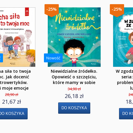
-25%
-25%
ć
Nowość
ha siła to twoja
Niewidzialne źródełko.
W zgodz
c. Jak docenić
Opowieść o szczęściu,
seria
ntrowertyków.
które mamy w sobie
proble
 i moje emocje
l
34,90 zł
28,90 zł
24
26,18 zł
21,67 zł
18,