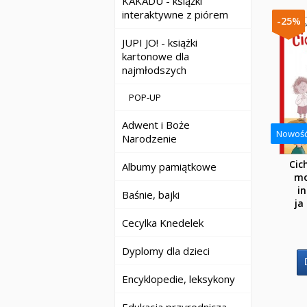
KAKADU - książki
interaktywne z piórem
-25%
JUPI JO! - książki
kartonowe dla
najmłodszych
POP-UP
Adwent i Boże
Nowoś
Narodzenie
Cic
Albumy pamiątkowe
mo
i
Baśnie, bajki
ja
Cecylka Knedelek
Dyplomy dla dzieci
Encyklopedie, leksykony