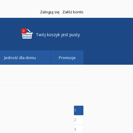
Zaloguj się
Załóż konto
0
Twój koszyk jest pusty
Jedność dla domu
Promocje
1
2
3