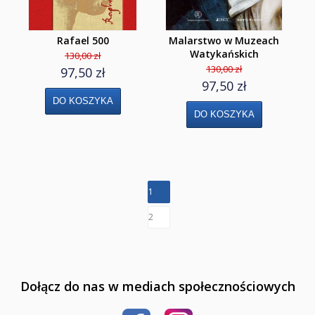
Klasa 5
Rafael 500
Malarstwo w Muzeach
Klasa 6
Watykańskich
130,00 zł
130,00 zł
Klasa 7
97,50 zł
97,50 zł
Klasa 8
Liceum i Technikum
Klasa 1 liceum i technikum
Klasa 2 liceum i technikum
1
Klasa 3 liceum
2
Klasa 3/4 technikum
Klasa 4 liceum 5 technikum
Dołącz do nas w mediach społecznościowych
Szkoła Branżowa I st.