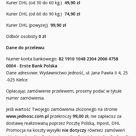
Kurier DHL (od 30 do 60 kg.)
49,90 zł
Encyklopedie i leksykony
Kurier DHL (od 60 do 90 kg.)
74,90 zł
Ikonopisarstwo
Kurier DHL (powyżej)
99,90 zł
Odbiór osobisty
0 zł
Duchowość, literatura chrześcijańska
Dane do przelewu:
Modlitewniki
Numer konta bankowego:
82 1910 1048 2304 2006 4758
Pierwsza Komunia Święta
0004
-
Erste Bank Polska
Dane adresowe: Wydawnictwo Jedność, ul. Jana Pawła II 4, 25
Biblie na I Komunię Świętą
-025 Kielce
Biblie na I Komunię Świętą z grawerem i torbą
Opłacając zamówienie przelewem, prosimy podać w tytule
numer zamówienia.
Pamiątki pierwszokomunijne
Jeśli wartość Twojego zamówienia złożonego na stronie
Przygotowanie do I Komunii Świętej (katecheza
www.jednosc.com.pl
przekroczy
99,00 zł
, nie zapłacisz za
parafialna)
dostawę realizowaną poprzez Pocztę Polską, Inpost, DHL
Promocja na koszty wysyłki
nie dotyczy
również zamówień
Poradniki katolickie