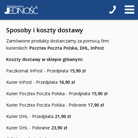
Liceum i Technikum
Klasa 1 liceum i technikum
Sposoby i koszty dostawy
Klasa 2 liceum i technikum
Zamówione produkty dostarczamy za pomocą firm
Klasa 3 liceum
kurierskich:
Pocztex Poczta Polska, DHL, InPost
Klasa 3/4 technikum
Koszty dostawy w sklepie głównym:
Klasa 4 liceum 5 technikum
Paczkomat InPost - Przedpłata
15,90 zł
Szkoła Branżowa I st.
Kurier InPost - Przedpłata
16,90 zł
Klasa 1
Kurier Pocztex Poczta Polska - Przedpłata
15,90 zł
Klasa 2
Kurier Pocztex Poczta Polska - Pobranie
17,90 zł
Kurier DHL - Przedpłata
Klasa 3
21,90 zł
Kurier DHL - Pobranie
23,90 zł
Szkoła Branżowa II st.