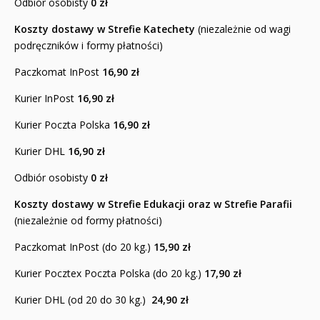
Odbiór osobisty
0 zł
Klasa 1 i 2
Koszty dostawy w Strefie Katechety
(niezależnie od wagi
Zeszyty i okładki
podręczników i formy płatności)
Bierzmowanie
Paczkomat InPost
16,90 zł
Kurier InPost
16,90 zł
Religia i duchowość
Kurier Poczta Polska
16,90 zł
NOWOŚCI
Kurier DHL
16,90 zł
ZAPOWIEDZI
Odbiór osobisty
0 zł
PRZEWODNIKI TERAZ -35% TANIEJ
Koszty dostawy w Strefie Edukacji oraz w Strefie Parafii
(niezależnie od formy płatności)
Albumy o sztuce
Paczkomat InPost (do 20 kg.)
15,90
zł
Adwent i Boże Narodzenie
Kurier Pocztex Poczta Polska (do 20 kg.)
17,90 zł
Biblistyka
Kurier DHL (od 20 do 30 kg.)
24,90 zł
Biblie dla najmłodszych