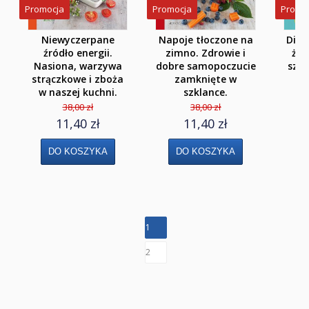
Klasa 6
Promocja
Promocja
Promo
Klasa 7
Niewyczerpane
Napoje tłoczone na
Diet
źródło energii.
zimno. Zdrowie i
żyć
Klasa 8
Nasiona, warzywa
dobre samopoczucie
szc
strączkowe i zboża
zamknięte w
Liceum i Technikum
w naszej kuchni.
szklance.
38,00 zł
38,00 zł
Klasa 1 liceum i technikum
11,40 zł
11,40 zł
Klasa 2 liceum i technikum
Klasa 3 liceum
Klasa 3/4 technikum
Klasa 4 liceum 5 technikum
1
Szkoła Branżowa I st.
2
Klasa 1