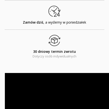
Puzzle
Promocje
Zamów dziś
, a wyślemy w poniedziałek
QUIZY I ŁAMIGŁÓWKI NA WAKACJE -35%
PROMOCJA ZESTAWY STARTOWE KAKADU
WYPRZEDAŻ
30 dniowy termin zwrotu
Dotyczy osób indywidualnych
RELIGIJNE
PORADNIKI
DLA DZIECI