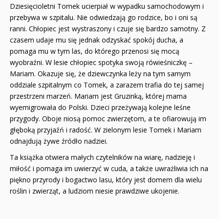
Dziesięcioletni Tomek ucierpiał w wypadku samochodowym i
przebywa w szpitalu. Nie odwiedzają go rodzice, bo i oni są
ranni. Chłopiec jest wystraszony i czuje się bardzo samotny. Z
czasem udaje mu się jednak odzyskać spokój ducha, a
pomaga mu w tym las, do którego przenosi się mocą
wyobraźni. W lesie chłopiec spotyka swoją rówieśniczkę –
Mariam. Okazuje się, że dziewczynka leży na tym samym
oddziale szpitalnym co Tomek, a zarazem trafia do tej samej
przestrzeni marzeń. Mariam jest Gruzinką, której mama
wyemigrowała do Polski. Dzieci przeżywają kolejne leśne
przygody. Oboje niosą pomoc zwierzętom, a te ofiarowują im
głęboką przyjaźń i radość. W zielonym lesie Tomek i Mariam
odnajdują żywe źródło nadziei.
Ta książka otwiera małych czytelników na wiarę, nadzieję i
miłość i pomaga im uwierzyć w cuda, a także uwrażliwia ich na
piękno przyrody i bogactwo lasu, który jest domem dla wielu
roślin i zwierząt, a ludziom niesie prawdziwe ukojenie.