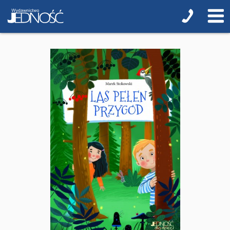
Teologia
Jedność dla dzieci
NOWOŚCI
ZAPOWIEDZI
QUIZY, ŁAMIGŁÓWKI TERAZ -35% TANIEJ
KAKADU - książki interaktywne z piórem
JUPI JO! - książki kartonowe dla najmłodszych
POP-UP
Adwent i Boże Narodzenie
Albumy pamiątkowe