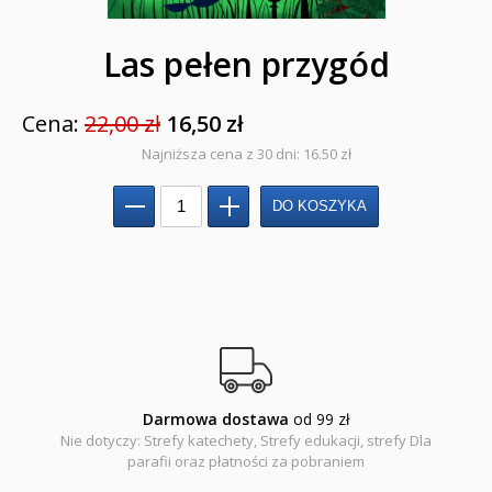
Baśnie, bajki
Las pełen przygód
Cecylka Knedelek
Dyplomy dla dzieci
Cena:
22,00 zł
16,50 zł
Encyklopedie, leksykony
Najniższa cena z 30 dni: 16.50 zł
Edukacja przyrodnicza - Życie bez granic
Emocje i wartości
Kreatywne zabawy
Książki religijne dla dzieci
Komiksy
Darmowa dostawa
od 99 zł
Pomoce dydaktyczne
Nie dotyczy: Strefy katechety, Strefy edukacji, strefy Dla
parafii oraz płatności za pobraniem
Naklejki