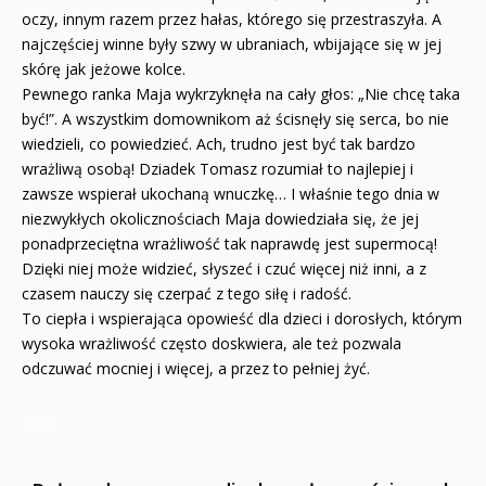
oczy, innym razem przez hałas, którego się przestraszyła. A
najczęściej winne były szwy w ubraniach, wbijające się w jej
skórę jak jeżowe kolce.
Pewnego ranka Maja wykrzyknęła na cały głos: „Nie chcę taka
być!”. A wszystkim domownikom aż ścisnęły się serca, bo nie
wiedzieli, co powiedzieć. Ach, trudno jest być tak bardzo
wrażliwą osobą! Dziadek Tomasz rozumiał to najlepiej i
zawsze wspierał ukochaną wnuczkę… I właśnie tego dnia w
niezwykłych okolicznościach Maja dowiedziała się, że jej
ponadprzeciętna wrażliwość tak naprawdę jest supermocą!
Dzięki niej może widzieć, słyszeć i czuć więcej niż inni, a z
czasem nauczy się czerpać z tego siłę i radość.
To ciepła i wspierająca opowieść dla dzieci i dorosłych, którym
wysoka wrażliwość często doskwiera, ale też pozwala
odczuwać mocniej i więcej, a przez to pełniej żyć.
7767