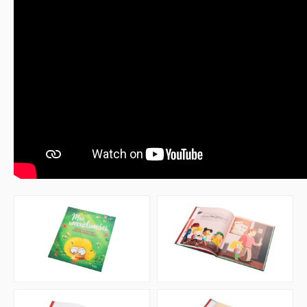
Promocje
QUIZY I ŁAMIGŁÓWKI NA WAKACJE -35%
PROMOCJA ZESTAWY STARTOWE KAKADU
WYPRZEDAŻ
RELIGIJNE
PORADNIKI
DLA DZIECI