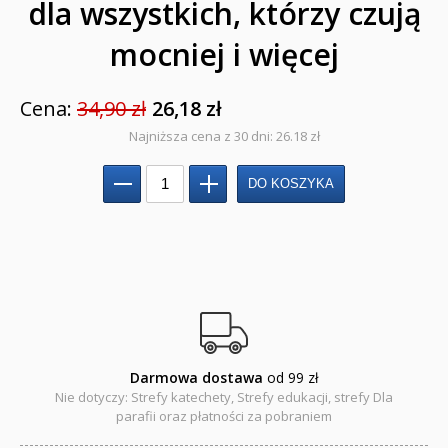
Jedność dla dzieci
dla wszystkich, którzy czują
mocniej i więcej
NOWOŚCI
ZAPOWIEDZI
Cena:
34,90 zł
26,18 zł
QUIZY, ŁAMIGŁÓWKI TERAZ -35% TANIEJ
Najniższa cena z 30 dni: 26.18 zł
KAKADU - książki interaktywne z piórem
JUPI JO! - książki kartonowe dla najmłodszych
POP-UP
Adwent i Boże Narodzenie
Albumy pamiątkowe
Darmowa dostawa
od 99 zł
Baśnie, bajki
Nie dotyczy: Strefy katechety, Strefy edukacji, strefy Dla
parafii oraz płatności za pobraniem
Cecylka Knedelek