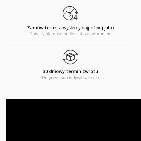
Dyplomy dla dzieci
Encyklopedie, leksykony
Zamów teraz
, a wyślemy najpóźniej jutro
Dotyczy płatności on-line lub za pobraniem
Edukacja przyrodnicza - Życie bez granic
Emocje i wartości
Kreatywne zabawy
30 dniowy termin zwrotu
Książki religijne dla dzieci
Dotyczy osób indywidualnych
Komiksy
Pomoce dydaktyczne
Naklejki
Puzzle