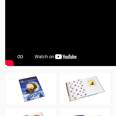
Puzzle
Promocje
QUIZY I ŁAMIGŁÓWKI NA WAKACJE -35%
PROMOCJA ZESTAWY STARTOWE KAKADU
WYPRZEDAŻ
RELIGIJNE
PORADNIKI
DLA DZIECI