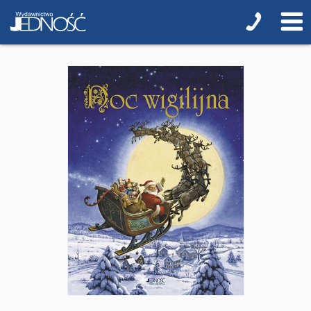
Biblie na I Komunię Świętą
Biblie na I Komunię Świętą z grawerem i torbą
Pamiątki pierwszokomunijne
Przygotowanie do I Komunii Świętej (katecheza
parafialna)
Poradniki katolickie
Pamiątki
Obrazki
Pomoce duszpasterskie i homiletyczne
Pomoce katechetyczne
Książki religijne dla dzieci
Regionalne