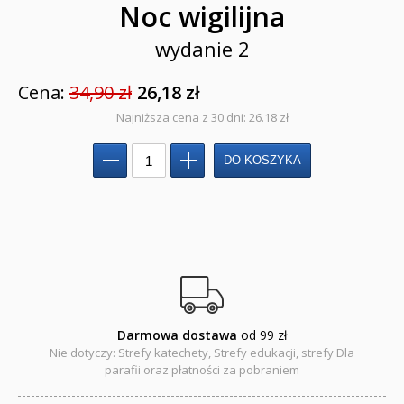
Noc wigilijna
Teologia
wydanie 2
Jedność dla dzieci
Cena:
34,90 zł
26,18 zł
NOWOŚCI
Najniższa cena z 30 dni: 26.18 zł
ZAPOWIEDZI
QUIZY, ŁAMIGŁÓWKI TERAZ -35% TANIEJ
KAKADU - książki interaktywne z piórem
JUPI JO! - książki kartonowe dla najmłodszych
POP-UP
Darmowa dostawa
od 99 zł
Adwent i Boże Narodzenie
Nie dotyczy: Strefy katechety, Strefy edukacji, strefy Dla
parafii oraz płatności za pobraniem
Albumy pamiątkowe