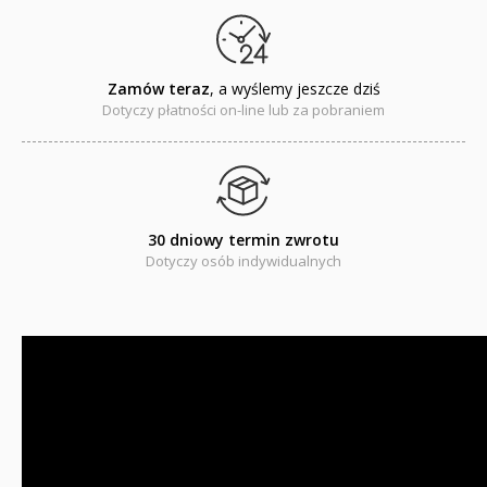
Baśnie, bajki
Cecylka Knedelek
Zamów teraz
, a wyślemy jeszcze dziś
Dyplomy dla dzieci
Dotyczy płatności on-line lub za pobraniem
Encyklopedie, leksykony
Edukacja przyrodnicza - Życie bez granic
30 dniowy termin zwrotu
Emocje i wartości
Dotyczy osób indywidualnych
Kreatywne zabawy
Książki religijne dla dzieci
Komiksy
Pomoce dydaktyczne
Naklejki