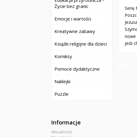
Edukacja przyrodnicza -
Życie bez granic
Serię
Poszcz
Emocje i wartości
Jezusa
Szymo
Kreatywne zabawy
nowe 
Jeśli 
Książki religijne dla dzieci
Komiksy
8293
Pomoce dydaktyczne
Naklejki
Puzzle
Informacje
Aktualności