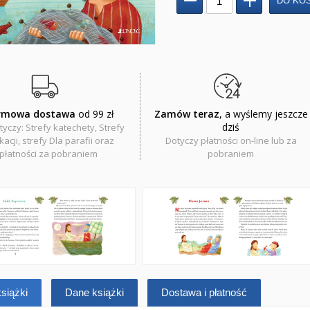
rmowa dostawa
od 99 zł
Zamów teraz
, a wyślemy jeszcze
dziś
tyczy: Strefy katechety, Strefy
acji, strefy Dla parafii oraz
Dotyczy płatności on-line lub za
płatności za pobraniem
pobraniem
siążki
Dane książki
Dostawa i płatność