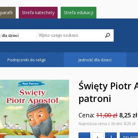
parafii
Strefa katechety
Strefa edukacji
Podręczniki do religii
Jedność dla dzieci
Święty Piotr 
patroni
Cena:
11,00 zł
8,25 zł
Najniższa cena z 30 dni: 8.25 zł