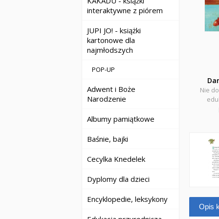
KAKADU - książki
interaktywne z piórem
JUPI JO! - książki
kartonowe dla
najmłodszych
POP-UP
Da
Adwent i Boże
Nie do
Narodzenie
eduk
Albumy pamiątkowe
Baśnie, bajki
Cecylka Knedelek
Dyplomy dla dzieci
Encyklopedie, leksykony
Opis k