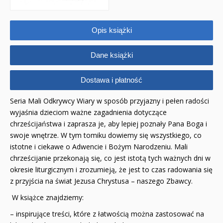
JUPI JO! - książki kartonowe dla najmłodszych
POP-UP
Opis książki
Adwent i Boże Narodzenie
Dane książki
Albumy pamiątkowe
Dostawa i płatność
Baśnie, bajki
Seria Mali Odkrywcy Wiary w sposób przyjazny i pełen radości
Cecylka Knedelek
wyjaśnia dzieciom ważne zagadnienia dotyczące
chrześcijaństwa i zaprasza je, aby lepiej poznały Pana Boga i
Dyplomy dla dzieci
swoje wnętrze. W tym tomiku dowiemy się wszystkiego, co
istotne i ciekawe o Adwencie i Bożym Narodzeniu. Mali
Encyklopedie, leksykony
chrześcijanie przekonają się, co jest istotą tych ważnych dni w
okresie liturgicznym i zrozumieją, że jest to czas radowania się
Edukacja przyrodnicza - Życie bez granic
z przyjścia na świat Jezusa Chrystusa – naszego Zbawcy.
Emocje i wartości
W książce znajdziemy:
– inspirujące treści, które z łatwością można zastosować na
Kreatywne zabawy