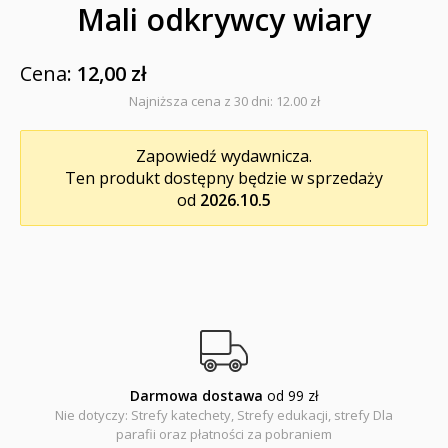
Mali odkrywcy wiary
Duchowość, literatura chrześcijańska
Cena:
12,00 zł
Modlitewniki
Najniższa cena z 30 dni: 12.00 zł
Pierwsza Komunia Święta
Zapowiedź wydawnicza.
Biblie na I Komunię Świętą
Ten produkt dostępny będzie w sprzedaży
od
2026.10.5
Biblie na I Komunię Świętą z grawerem i torbą
Pamiątki pierwszokomunijne
Przygotowanie do I Komunii Świętej (katecheza
parafialna)
Poradniki katolickie
Pamiątki
Darmowa dostawa
od 99 zł
Nie dotyczy: Strefy katechety, Strefy edukacji, strefy Dla
Obrazki
parafii oraz płatności za pobraniem