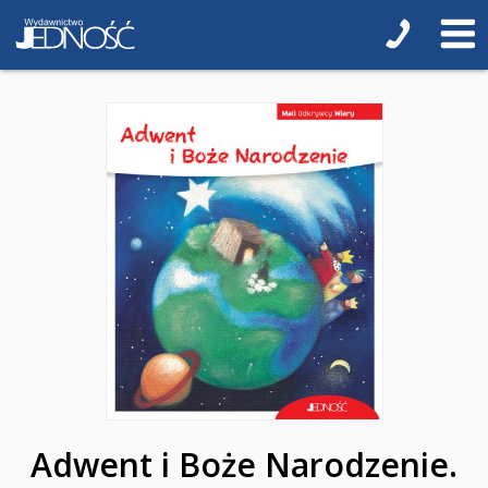
Bierzmowanie
Religia i duchowość
NOWOŚCI
ZAPOWIEDZI
PRZEWODNIKI TERAZ -35% TANIEJ
Albumy o sztuce
Adwent i Boże Narodzenie
Biblistyka
Biblie dla najmłodszych
Encyklopedie i leksykony
Adwent i Boże Narodzenie.
Ikonopisarstwo