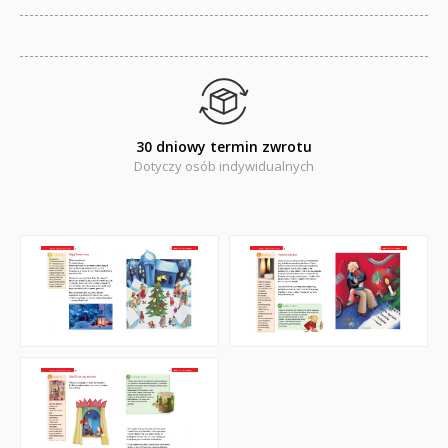
Pomoce duszpasterskie i homiletyczne
Pomoce katechetyczne
Książki religijne dla dzieci
30 dniowy termin zwrotu
Regionalne
Dotyczy osób indywidualnych
Teologia
Jedność dla dzieci
NOWOŚCI
ZAPOWIEDZI
QUIZY, ŁAMIGŁÓWKI TERAZ -35% TANIEJ
KAKADU - książki interaktywne z piórem