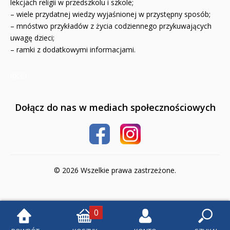
lekcjach religii w przedszkolu i szkole;
– wiele przydatnej wiedzy wyjaśnionej w przystępny sposób;
Książki religijne dla dzieci
– mnóstwo przykładów z życia codziennego przykuwających
uwagę dzieci;
Komiksy
– ramki z dodatkowymi informacjami.
Pomoce dydaktyczne
8833
Naklejki
Puzzle
Dołącz do nas w mediach społecznościowych
Promocje
QUIZY I ŁAMIGŁÓWKI NA WAKACJE -35%
© 2026 Wszelkie prawa zastrzeżone.
PROMOCJA ZESTAWY STARTOWE KAKADU
WYPRZEDAŻ
0
RELIGIJNE