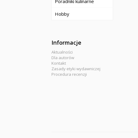
Poradniki kulinarne
Hobby
Informacje
Aktualności
Dla autorów
Kontakt
Zasady etyki wydawniczej
Procedura recenzji