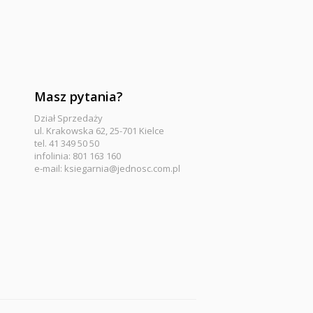
Masz pytania?
Dział Sprzedaży
ul. Krakowska 62, 25-701 Kielce
tel. 41 349 50 50
infolinia: 801 163 160
e-mail:
ksiegarnia@jednosc.com.pl