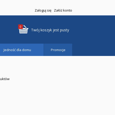
Zaloguj się
Załóż konto
0
Twój koszyk jest pusty
Jedność dla domu
Promocje
duktów