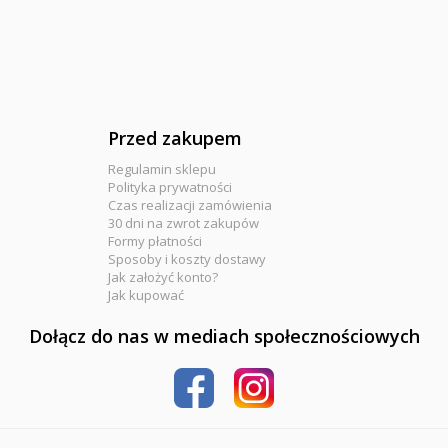
Przed zakupem
Regulamin sklepu
Polityka prywatności
Czas realizacji zamówienia
30 dni na zwrot zakupów
Formy płatności
Sposoby i koszty dostawy
Jak założyć konto?
Jak kupować
Dołącz do nas w mediach społecznościowych