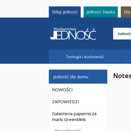
Sklep Jedność
Jedność Nauka
Dla 
Teologia i duchowość
Note
Jedność dla domu
NOWOŚCI
ZAPOWIEDZI
Galanteria papiernicza
marki GreenMink