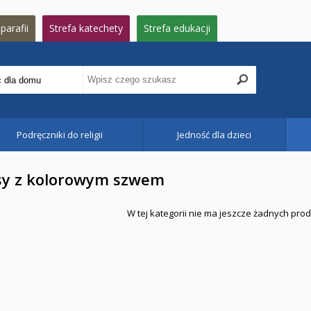
parafii
Strefa katechety
Strefa edukacji
Podręczniki do religii
Jedność dla dzieci
sy z kolorowym szwem
W tej kategorii nie ma jeszcze żadnych pro