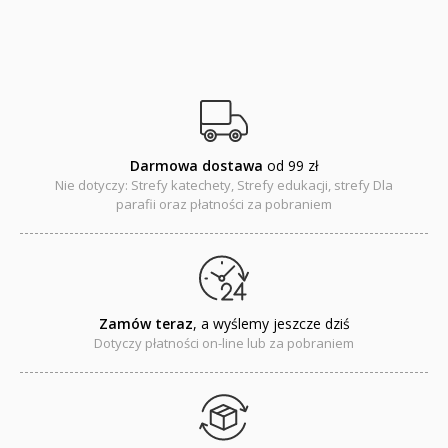
Adwent i Boże Narodzenie
Albumy pamiątkowe
Baśnie, bajki
Cecylka Knedelek
Darmowa dostawa
od 99 zł
Nie dotyczy: Strefy katechety, Strefy edukacji, strefy Dla
Dyplomy dla dzieci
parafii oraz płatności za pobraniem
Encyklopedie, leksykony
Edukacja przyrodnicza - Życie bez granic
Zamów teraz
, a wyślemy jeszcze dziś
Emocje i wartości
Dotyczy płatności on-line lub za pobraniem
Kreatywne zabawy
Książki religijne dla dzieci