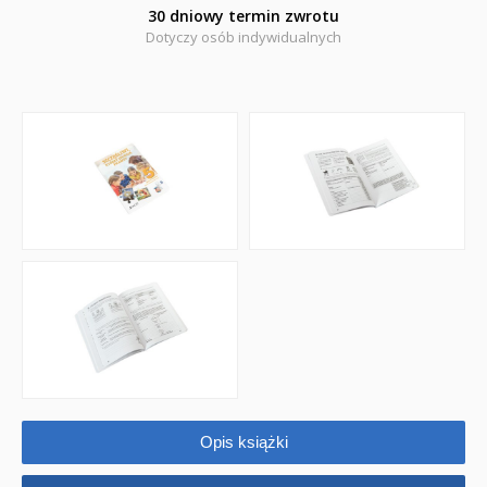
Komiksy
30 dniowy termin zwrotu
Dotyczy osób indywidualnych
Pomoce dydaktyczne
Naklejki
Puzzle
Promocje
QUIZY I ŁAMIGŁÓWKI NA WAKACJE -35%
PROMOCJA ZESTAWY STARTOWE KAKADU
WYPRZEDAŻ
RELIGIJNE
PORADNIKI
Opis książki
DLA DZIECI