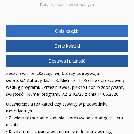
Dotyczy osób indywidualnych
Dyplomy dla dzieci
Encyklopedie, leksykony
Edukacja przyrodnicza - Życie bez granic
Opis książki
Emocje i wartości
Dane książki
Kreatywne zabawy
Dostawa i płatność
Książki religijne dla dzieci
Zeszyt ćwiczeń
„Szczęśliwi, którzy zdobywają
świętość”
Autorzy: ks. dr K. Mielnicki, E. Kondrak opracowany
Komiksy
według programu „Przez prawdę, piękno i dobro zdobywamy
świętość”, Numer programu AZ-2-02/20 z dnia 11.05.2020
Pomoce dydaktyczne
Odzwierciedla tok katechezy zawarty w przewodniku
Naklejki
metodycznym.
• Zawiera różnorodne zadania skorelowane z podręcznikiem
Puzzle
ucznia.
• Każdy temat zawiera wolne miejsce do pracy według