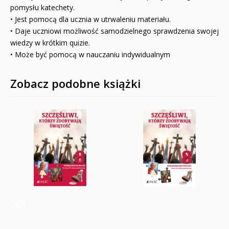
Promocje
pomysłu katechety.
• Jest pomocą dla ucznia w utrwaleniu materiału.
QUIZY I ŁAMIGŁÓWKI NA WAKACJE -35%
• Daje uczniowi możliwość samodzielnego sprawdzenia swojej
wiedzy w krótkim quizie.
PROMOCJA ZESTAWY STARTOWE KAKADU
• Może być pomocą w nauczaniu indywidualnym
WYPRZEDAŻ
Zobacz podobne książki
RELIGIJNE
PORADNIKI
DLA DZIECI
7421