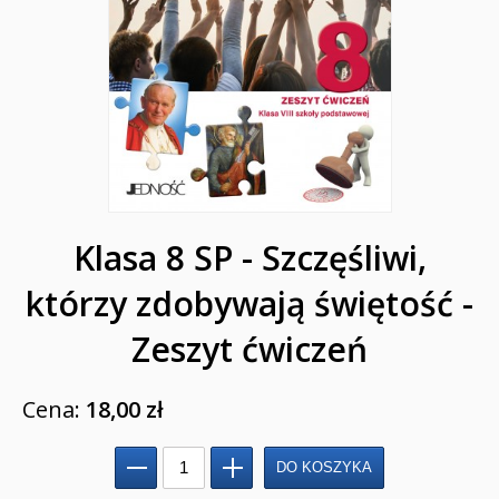
Przygotowanie do I Komunii Świętej (katecheza
parafialna)
Poradniki katolickie
Pamiątki
Obrazki
Klasa 8 SP - Szczęśliwi,
Pomoce duszpasterskie i homiletyczne
którzy zdobywają świętość -
Pomoce katechetyczne
Zeszyt ćwiczeń
Książki religijne dla dzieci
Regionalne
Cena:
18,00 zł
Teologia
Jedność dla dzieci