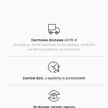
NOWOŚCI
ZAPOWIEDZI
QUIZY, ŁAMIGŁÓWKI TERAZ -35% TANIEJ
Darmowa dostawa
od 99 zł
KAKADU - książki interaktywne z piórem
Nie dotyczy: Strefy katechety, Strefy edukacji, strefy Dla
parafii oraz płatności za pobraniem
JUPI JO! - książki kartonowe dla najmłodszych
POP-UP
Adwent i Boże Narodzenie
Zamów dziś
, a wyślemy w poniedziałek
Albumy pamiątkowe
Baśnie, bajki
Cecylka Knedelek
30 dniowy termin zwrotu