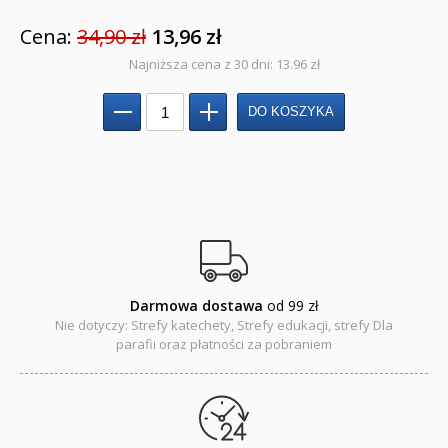
Cena:
Kreatywne zabawy
34,90 zł
13,96 zł
Najniższa cena z 30 dni: 13.96 zł
Książki religijne dla dzieci
Komiksy
Pomoce dydaktyczne
Naklejki
Puzzle
Promocje
Darmowa dostawa
od 99 zł
Nie dotyczy: Strefy katechety, Strefy edukacji, strefy Dla
QUIZY I ŁAMIGŁÓWKI NA WAKACJE -35%
parafii oraz płatności za pobraniem
PROMOCJA ZESTAWY STARTOWE KAKADU
WYPRZEDAŻ