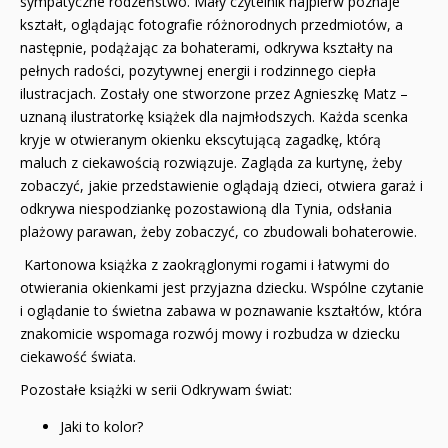
sympatyczne rodzeństwo. Mały czytelnik najpierw poznaje
kształt, oglądając fotografie różnorodnych przedmiotów, a
następnie, podążając za bohaterami, odkrywa kształty na
pełnych radości, pozytywnej energii i rodzinnego ciepła
ilustracjach. Zostały one stworzone przez Agnieszkę Matz –
uznaną ilustratorkę książek dla najmłodszych. Każda scenka
kryje w otwieranym okienku ekscytującą zagadkę, którą
maluch z ciekawością rozwiązuje. Zagląda za kurtynę, żeby
zobaczyć, jakie przedstawienie oglądają dzieci, otwiera garaż i
odkrywa niespodziankę pozostawioną dla Tynia, odsłania
plażowy parawan, żeby zobaczyć, co zbudowali bohaterowie.
Kartonowa książka z zaokrąglonymi rogami i łatwymi do
otwierania okienkami jest przyjazna dziecku. Wspólne czytanie
i oglądanie to świetna zabawa w poznawanie kształtów, która
znakomicie wspomaga rozwój mowy i rozbudza w dziecku
ciekawość świata.
Pozostałe książki w serii Odkrywam świat:
Jaki to kolor?