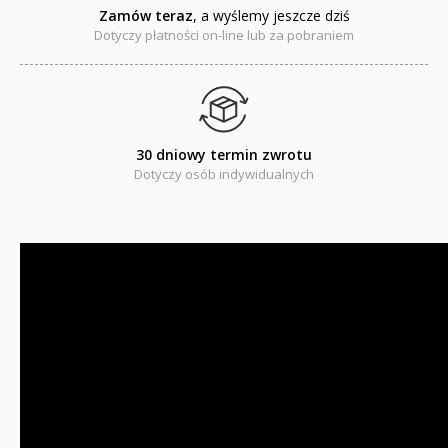
RELIGIJNE
Zamów teraz
, a wyślemy jeszcze dziś
Dotyczy płatności on-line lub za pobraniem
PORADNIKI
DLA DZIECI
30 dniowy termin zwrotu
Dotyczy osób indywidualnych