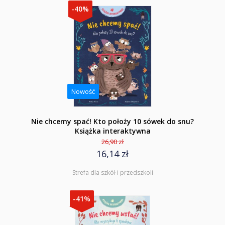
-40%
Nowość
Nie chcemy spać! Kto położy 10 sówek do snu?
Książka interaktywna
26,90 zł
16,14 zł
Strefa dla szkół i przedszkoli
-41%