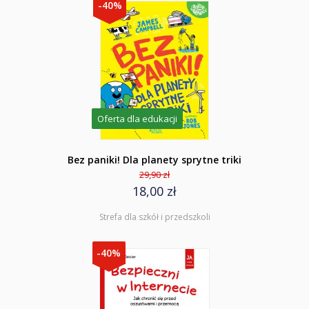
-40%
Oferta dla edukacji
Bez paniki! Dla planety sprytne triki
29,90 zł
18,00 zł
Strefa dla szkół i przedszkoli
-40%