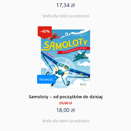
17,34 zł
Strefa dla szkół i przedszkoli
-40%
Nowość
Samoloty – od początków do dzisiaj
29,90 zł
18,00 zł
Strefa dla szkół i przedszkoli