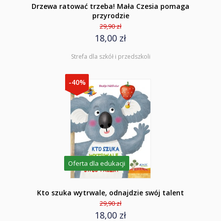
Drzewa ratować trzeba! Mała Czesia pomaga
przyrodzie
29,90 zł
18,00 zł
Strefa dla szkół i przedszkoli
-40%
Oferta dla edukacji
Kto szuka wytrwale, odnajdzie swój talent
29,90 zł
18,00 zł