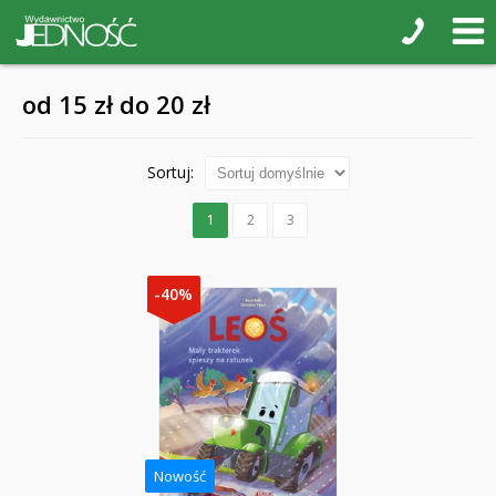
od 15 zł do 20 zł
Sortuj:
1
2
3
-40%
Nowość