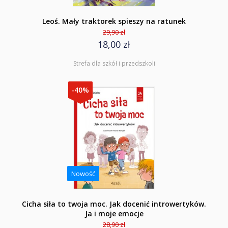
Leoś. Mały traktorek spieszy na ratunek
29,90 zł
18,00 zł
Strefa dla szkół i przedszkoli
-40%
Nowość
Cicha siła to twoja moc. Jak docenić introwertyków.
Ja i moje emocje
28,90 zł