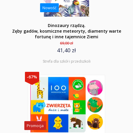
Nowość
Dinozaury rządzą.
Zęby gadów, kosmiczne meteoryty, diamenty warte
fortunę i inne tajemnice Ziemi
69,00 zł
41,40 zł
Strefa dla szkół i przedszkoli
-67%
Promocja