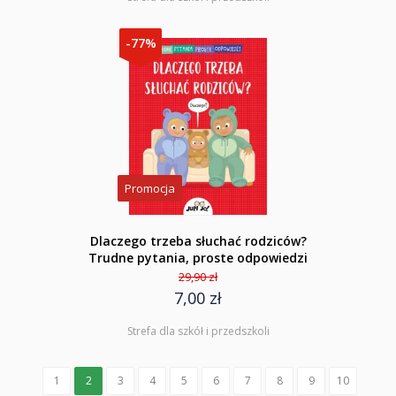
-77%
Promocja
Dlaczego trzeba słuchać rodziców?
Trudne pytania, proste odpowiedzi
29,90 zł
7,00 zł
Strefa dla szkół i przedszkoli
1
2
3
4
5
6
7
8
9
10