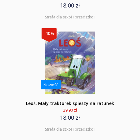
18,00 zł
Strefa dla szkół i przedszkoli
-40%
Nowość
Leoś. Mały traktorek spieszy na ratunek
29,90 zł
18,00 zł
Strefa dla szkół i przedszkoli