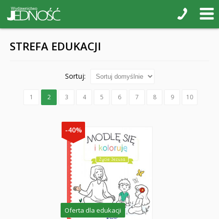
STREFA EDUKACJI
Sortuj:
1
2
3
4
5
6
7
8
9
10
-40%
Oferta dla edukacji