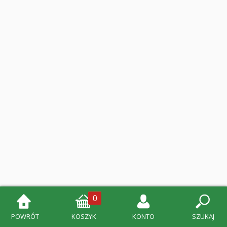
0
POWRÓT
KOSZYK
KONTO
SZUKAJ