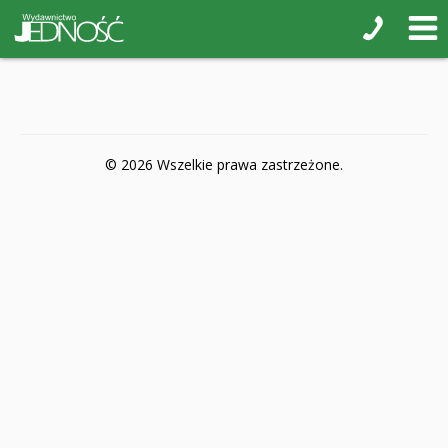
POP-UP
Książki interaktywne Kakadu
Książki kartonowe Jupi jo!
Naklejki i kolorowanki
© 2026 Wszelkie prawa zastrzeżone.
Pamiątkowe albumy
Puzzle
Teatr na małej scenie
Zdrowie i bezpieczeństwo
Książki na nagrody z religii
Dyplomy