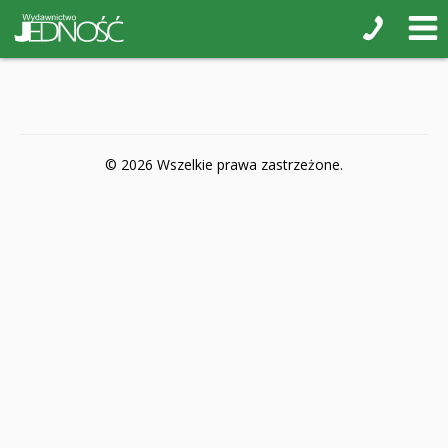
POP-UP
Książki interaktywne Kakadu
Książki kartonowe Jupi jo!
Naklejki i kolorowanki
© 2026 Wszelkie prawa zastrzeżone.
Pamiątkowe albumy
Puzzle
Teatr na małej scenie
Zdrowie i bezpieczeństwo
Książki na nagrody z religii
Dyplomy