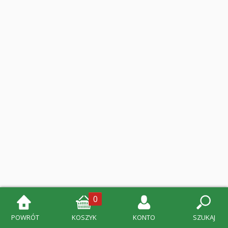
0
POWRÓT
KOSZYK
KONTO
SZUKAJ