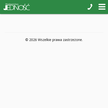
POP-UP
Książki interaktywne Kakadu
Książki kartonowe Jupi jo!
Naklejki i kolorowanki
© 2026 Wszelkie prawa zastrzeżone.
Pamiątkowe albumy
Puzzle
Teatr na małej scenie
Zdrowie i bezpieczeństwo
Książki na nagrody z religii
Dyplomy