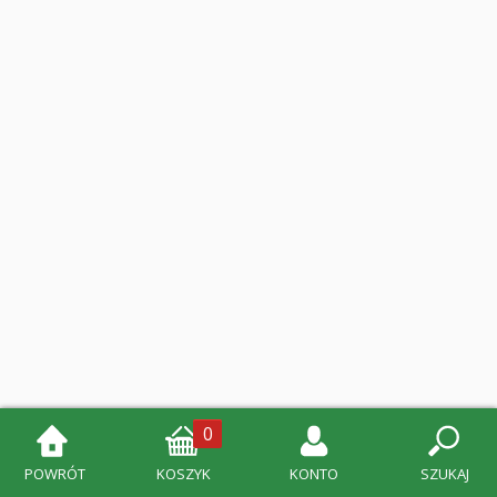
0
POWRÓT
KOSZYK
KONTO
SZUKAJ