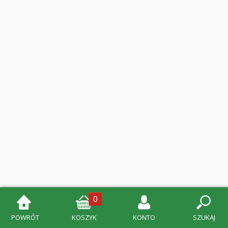
0
POWRÓT
KOSZYK
KONTO
SZUKAJ