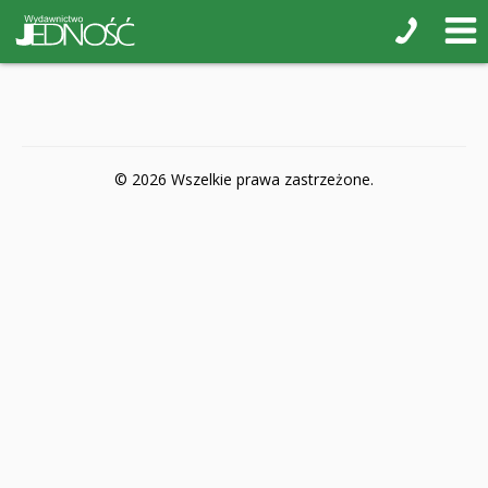
POP-UP
Książki interaktywne Kakadu
Książki kartonowe Jupi jo!
Naklejki i kolorowanki
© 2026 Wszelkie prawa zastrzeżone.
Pamiątkowe albumy
Puzzle
Teatr na małej scenie
Zdrowie i bezpieczeństwo
Książki na nagrody z religii
Dyplomy